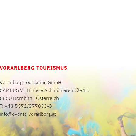
VORARLBERG TOURISMUS
Vorarlberg Tourismus GmbH
CAMPUS V | Hintere Achmühlerstraße 1c
6850 Dornbirn | Österreich
T: +43 5572/377033-0
info@events-vorarlberg.at