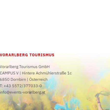
VORARLBERG TOURISMUS
Vorarlberg Tourismus GmbH
CAMPUS V | Hintere Achmühlerstraße 1c
6850 Dornbirn | Österreich
T: +43 5572/377033-0
info@events-vorarlberg.at